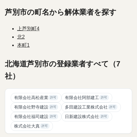
芦別市の町名から解体業者を探す
上芦別町
4
北
2
本町
1
北海道芦別市の登録業者すべて（7
社）
有限会社高松産業
有限会社阿部建工
許可
許可
有限会社野寺建設
多田建設工業株式会社
許可
許可
有限会社福司建設
日新建設株式会社
許可
許可
株式会社大真
許可