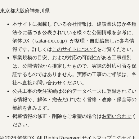
東京都
大阪府
神奈川県
本サイトに掲載している会社情報は、建設業法ほか各種
法令に基づき公表されている様々な公開情報を参考に、
解体DX（kaitai-dx.co.jp）が整理・自動編集した参考情
報です。詳しくは
このサイトについて
をご覧ください。
事業規模の目安、および対応の可能性がある工事種別
は、公開情報から推定したもので、実際の対応可否を保
証するものではありません。実際の工事のご相談は、各
社へ直接お問い合わせください。
公共工事の受注実績は公的データベースに登録されてい
る情報で、解体・撤去だけでなく営繕・改修・保全等の
契約を含みます。
掲載情報の修正・削除をご希望の場合は
お問い合わせ
く
ださい。
© 2026 解体DX. All Rights Reserved.
サイトマップ
このサイト