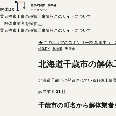
全国の解体工事業者
解体
DX
データベース
業者検索
工事の種類
工事情報
このサイトについて
解体事業者を探す
業者検索
工事の種類
工事情報
このサイトについて
📢 このエリアのスポンサー枠 募集中（月額 
解体DX
北海道
千歳市
北海道千歳市の解体
北海道千歳市に登録されている解体工事
該当業者
31
社
千歳市の町名から解体業者