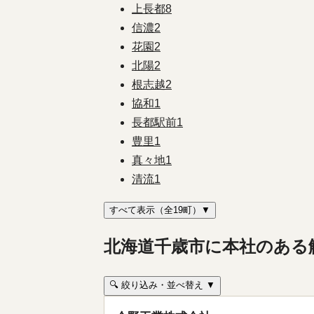
上長都
8
信濃
2
花園
2
北陽
2
根志越
2
協和
1
長都駅前
1
豊里
1
真々地
1
清流
1
すべて表示（全19町）▼
北海道千歳市に本社のある
🔍 絞り込み・並べ替え ▼