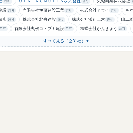
社
ＯＴＡ ＫＯＭＵＴＥＮ株式会社
久健興業株式会社
許可
許可
建設
有限会社伊藤建設工業
株式会社アライ
さ
許可
許可
許可
務店
株式会社北央建設
株式会社浜組土木
山二
許可
許可
許可
有限会社丸優コトブキ建設
株式会社かんきょう
許可
許可
許可
すべて見る（全31社）▼